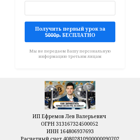
Получить первый урок за
5̶0̶0̶0̶р̶. БЕСПЛАТНО
Мы не передаем Вашу персональную
информацию третьим лицам
ИП Ефремов Лев Валерьевич
ОГРН 313167324500052
ИНН 164806937693
Расчетный счет 40802810900000090702