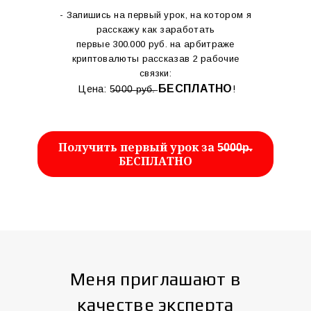
- Запишись на первый урок, на котором я
расскажу как заработать
первые 300.000 руб. на арбитраже
криптовалюты рассказав 2 рабочие
связки:
БЕСПЛАТНО
Цена: 5̶0̶0̶0̶ ̶р̶у̶б̶.̶
!
Получить первый урок за 5̶0̶0̶0̶р̶.
БЕСПЛАТНО
Меня приглашают в
качестве эксперта