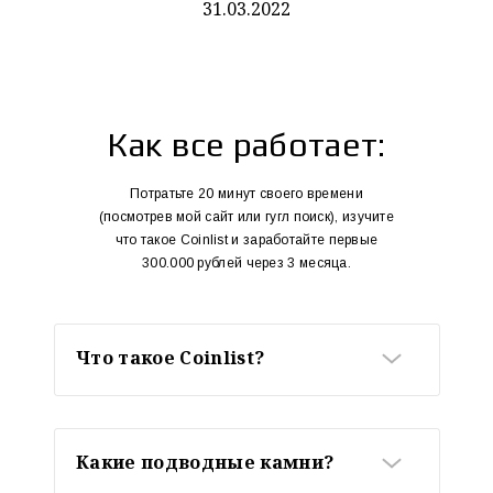
31.03.2022
Как все работает:
Потратьте 20 минут своего времени
(посмотрев мой сайт или гугл поиск), изучите
что такое Coinlist и заработайте первые
300.000 рублей через 3 месяца.
Что такое Coinlist?
Coinlist - американская ico
площадка где можно
принимать участие в
Какие подводные камни?
листинге и покупать монеты