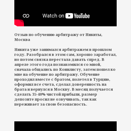
Отзыв по обучению арбитражу от Никиты,
Москва
Никита уже занимался арбитражем в прошлом
году. Разобрался в этом сам, хорошо заработал,
но потом связка перестала давать спред. В
апреле этого года познакомился со мной,
сначала общались по Коинлисту, затем пошел ко
мне на обучение по арбитражу. Обучение
проходил вместе с братом, полетел в Турцию,
оформил все счета, сделал доверенность на
брата и вернулся в Москву. В месяц получается
сделать 35-40% чистой прибыли, размер
депозите просил не озвучивать, так как
переживает за свою безопасность.