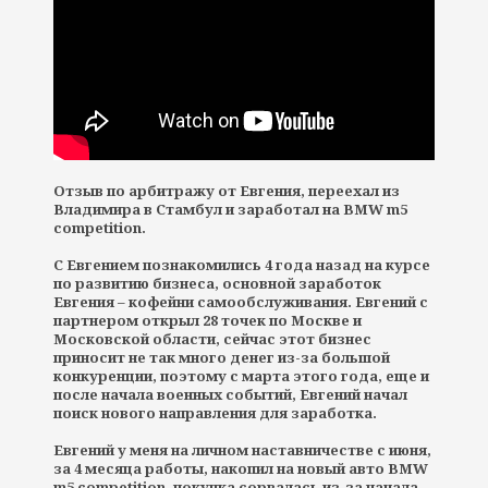
Отзыв по арбитражу от Евгения, переехал из
Владимира в Стамбул и заработал на BMW m5
competition.
С Евгением познакомились 4 года назад на курсе
по развитию бизнеса, основной заработок
Евгения – кофейни самообслуживания. Евгений с
партнером открыл 28 точек по Москве и
Московской области, сейчас этот бизнес
приносит не так много денег из-за большой
конкуренции, поэтому с марта этого года, еще и
после начала военных событий, Евгений начал
поиск нового направления для заработка.
Евгений у меня на личном наставничестве с июня,
за 4 месяца работы, накопил на новый авто BMW
m5 competition, покупка сорвалась из-за начала