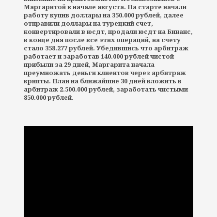
Маргаритой в начале августа. На старте начали
работу купив доллары на 350.000 рублей, далее
отправили доллары на турецкий счет,
конвертировали в юсдт, продали юсдт на Бинанс,
в конце дня после все этих операций, на счету
стало 358.277 рублей. Убедившись что арбитраж
работает и заработав 140.000 рублей чистой
прибыли за 29 дней, Маргарита начала
преумножать деньги клиентов через арбитраж
крипты. План на ближайшие 30 дней вложить в
арбитраж 2.500.000 рублей, заработать чистыми
850.000 рублей.