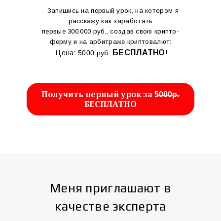
- Запишись на первый урок, на котором я
расскажу как заработать
первые 300.000 руб., создав свою крипто-
ферму и на арбитраже криптовалют:
БЕСПЛАТНО
Цена: 5̶0̶0̶0̶ ̶р̶у̶б̶.̶
!
Получить первый урок за 5̶0̶0̶0̶р̶.
БЕСПЛАТНО
Меня приглашают в
качестве эксперта