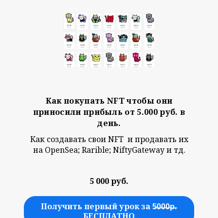
Как покупать NFT чтобы они
приносили прибыль от 5.000 руб. в
день.
Как создавать свои NFT и продавать их
на OpenSea; Rarible; NiftyGateway и тд.
5 000 руб.
Получить первый урок за 5̶0̶0̶0̶р̶.
БЕСПЛАТНО